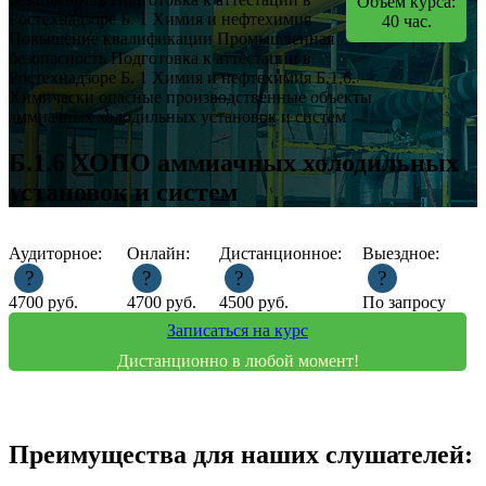
Объем курса:
Ростехнадзоре
Б. 1 Химия и нефтехимия
40
час.
Повышение квалификации
Промышленная
безопасность
Подготовка к аттестации в
Ростехнадзоре
Б. 1 Химия и нефтехимия
Б.1.6.
Химически опасные производственные объекты
аммиачных холодильных установок и систем
Б.1.6 ХОПО аммиачных холодильных
установок и систем
Аудиторное:
Онлайн:
Дистанционное:
Выездное:
?
?
?
?
4700
руб.
4700
руб.
4500
руб.
По запросу
Записаться на курс
Дистанционно в любой момент!
Преимущества для наших слушателей: