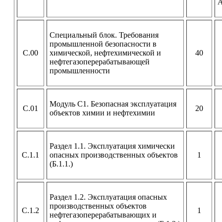
А
Специальный блок. Требования
промышленной безопасности в
С.00
химической, нефтехимической и
40
нефтегазоперерабатывающей
промышленности
Модуль С1. Безопасная эксплуатация
С.01
20
объектов химии и нефтехимии
Раздел 1.1. Эксплуатация химически
С.1.1
опасных производственных объектов
1
(Б.1.1.)
Раздел 1.2. Эксплуатация опасных
производственных объектов
С.1.2
1
нефтегазоперерабатывающих и