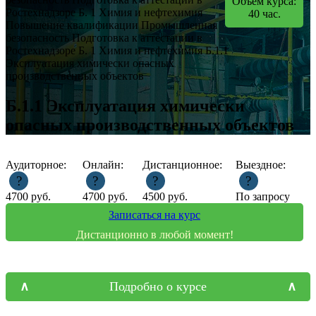
Объем курса:
Ростехнадзоре
Б. 1 Химия и нефтехимия
40
час.
Повышение квалификации
Промышленная
безопасность
Подготовка к аттестации в
Ростехнадзоре
Б. 1 Химия и нефтехимия
Б.1.1
Эксплуатация химически опасных
производственных объектов
Б.1.1 Эксплуатация химически
опасных производственных объектов
Аудиторное:
Онлайн:
Дистанционное:
Выездное:
?
?
?
?
4700
руб.
4700
руб.
4500
руб.
По запросу
Записаться на курс
Дистанционно в любой момент!
Подробно о курсе