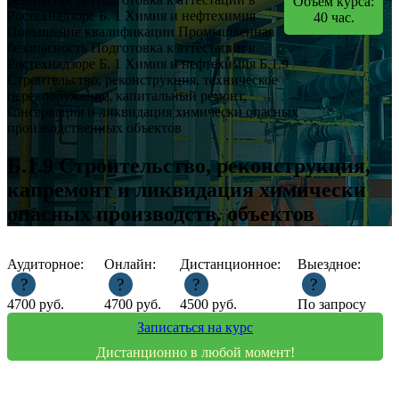
Объем курса:
Ростехнадзоре
Б. 1 Химия и нефтехимия
40
час.
Повышение квалификации
Промышленная
безопасность
Подготовка к аттестации в
Ростехнадзоре
Б. 1 Химия и нефтехимия
Б.1.9
Строительство, реконструкция, техническое
перевооружение, капитальный ремонт,
консервация и ликвидация химически опасных
производственных объектов
Б.1.9 Строительство, реконструкция,
капремонт и ликвидация химически
опасных производств. объектов
Аудиторное:
Онлайн:
Дистанционное:
Выездное:
?
?
?
?
4700
руб.
4700
руб.
4500
руб.
По запросу
Записаться на курс
Дистанционно в любой момент!