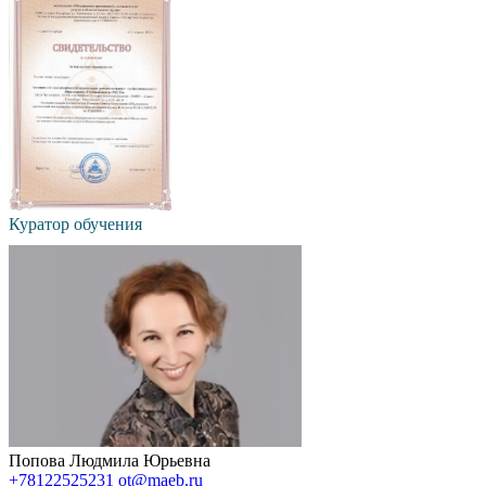
Куратор обучения
Попова Людмила Юрьевна
+78122525231
ot@maeb.ru