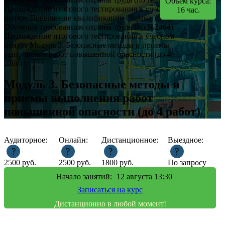
Объем курса:
Прохождение итогового тестирования в учебном
16
час.
центре
Повышение квалификации
Охрана труда
Обучение требованиям охраны труда (по №2464)
Прохождение итогового тестирования в учебном
центре
Модуль 3. Безопасные методы и приемы
выполнения работ повышенной опасности (до 4
работ)
Модуль 3. Безопасные методы и
приемы выполнения работ
повышенной опасности (до 4 работ)
Аудиторное:
Онлайн:
Дистанционное:
Выездное:
?
?
?
?
2500
руб.
2500
руб.
1800
руб.
По запросу
Начало занятий:
12
августа 13:30
Записаться на курс
Дистанционно в любой момент!