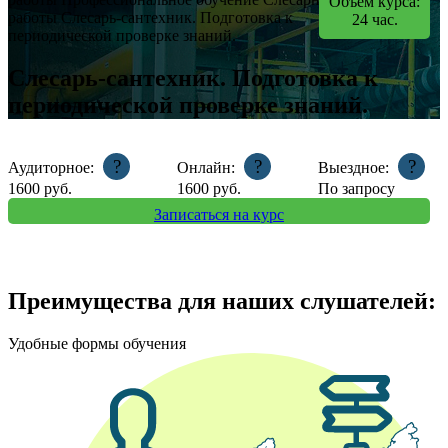
Объем курса:
работы
Слесарь-сантехник. Подготовка к
24
час.
периодической проверке знаний.
Слесарь-сантехник. Подготовка к
периодической проверке знаний.
?
?
?
Аудиторное:
Онлайн:
Выездное:
1600
руб.
1600
руб.
По запросу
Записаться на курс
Преимущества для наших слушателей:
Удобные формы обучения