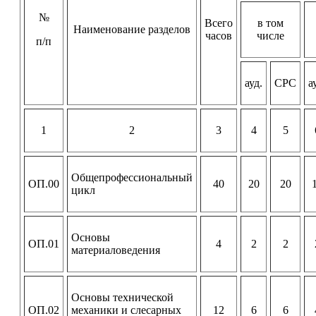
№
Всего
в том
Наименование разделов
часов
числе
п/п
ауд.
СРС
а
1
2
3
4
5
Общепрофессиональный
ОП.00
40
20
20
цикл
Основы
ОП.01
4
2
2
материаловедения
Основы технической
ОП.02
механики и слесарных
12
6
6