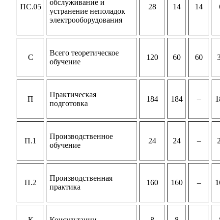
обслуживание и
ПС.05
28
14
14
устранение неполадок
электрооборудования
Всего теоретическое
С
120
60
60
обучение
Практическая
П
184
184
–
1
подготовка
Производственное
П.1
24
24
–
обучение
Производственная
П.2
160
160
–
1
практика
К
Консультации
8
8
–