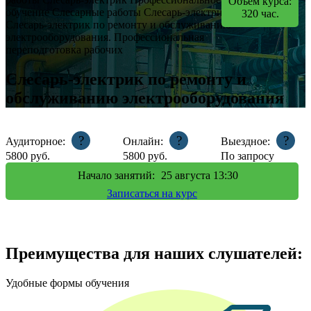
Объем курса:
обучение
Слесарные работы
Слесарь-электрик
320
час.
Слесарь-электрик по ремонту и обслуживанию
электрооборудования. Профессиональная
переподготовка рабочих
Слесарь-электрик по ремонту и
обслуживанию электрооборудования
?
?
?
Аудиторное:
Онлайн:
Выездное:
5800
руб.
5800
руб.
По запросу
Начало занятий:
25
августа 13:30
Записаться на курс
Преимущества для наших слушателей:
Удобные формы обучения