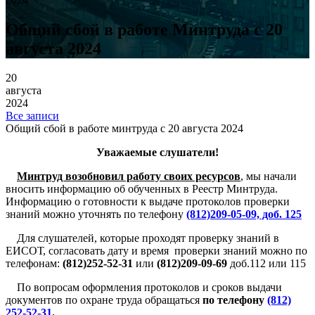
Общий сбой в работе Минтруда с 20
августа 2024
20
августа
2024
Все записи
Общий сбой в работе минтруда с 20 августа 2024
Уважаемые слушатели!
Минтруд возобновил работу своих ресурсов
, мы начали
вносить информацию об обученных в Реестр Минтруда.
Информацию о готовности к выдаче протоколов проверки
знаний можно уточнять по телефону
(812)209-05-09, доб. 125
Для слушателей, которые проходят проверку знаний в
ЕИСОТ, согласовать дату и время проверки знаний можно по
телефонам:
(812)252-52-31
или
(812)209-09-69
доб.112 или 115
По вопросам оформления протоколов и сроков выдачи
документов по охране труда обращаться
по телефону
(812)
252-52-31
.