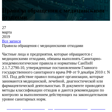
Правила обращения с медицинскими
отходами
27
марта
2019
Все записи
Правила обращения с медицинскими отходами
Частные лица и предприятия, которые обращаются с
медицинскими отходами, обязаны выполнять Санитарно-
эпидемиологические правила и нормативы СанПиН
2.1.7.2790-10, утвержденные постановлением Главного
государственного санитарного врача РФ от 9 декабря 2010 г. N
163. Под действие правил попадают организации, которые
занимаются медицинской, лечебной, диагностической или
фармацевтической деятельностью. В документе приводятся
методы классификации отходов и даются рекомендации по
контролю за выполнением действующих на законодательном
уровне санитарных норм.
ОБРАЩЕНИЕ С МЕДИЦИНСКИМИ ОТХОДАМИ —