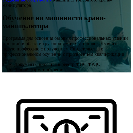
манипулятора
Обучение на машиниста крана-
манипулятора
Программа для освоения базовых профессиональных умений
и знаний в области грузоподъемных установок. Освойте
новую профессию с получением Свидетельства о
профессиональном обучении с присвоением квалификации.
Документы вносятся в реестр ФИС ФРДО
Любой формат обучения