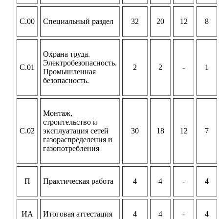
С.00
Специальный раздел
32
20
12
8
Охрана труда.
Электробезопасность.
С.01
2
2
-
1
Промышленная
безопасность.
Монтаж,
строительство и
С.02
эксплуатация сетей
30
18
12
7
газораспределения и
газопотребления
П
Практическая работа
4
4
-
4
ИА
Итоговая аттестация
4
4
-
4