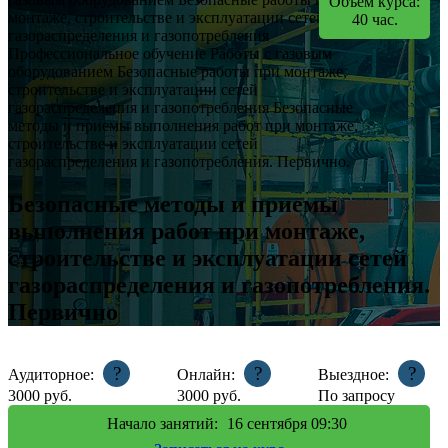
Объем курса:
монтаже, строительстве и эксплуатации сетей
40
час.
газораспределения и газопотребления
Профессиональное обучение
Работы с газовым
оборудованием
Безопасные работы при монтаже,
строительстве и эксплуатации сетей
газораспределения и газопотребления
Безопасные
методы и приемы выполнения работ при монтаже,
строительстве и эксплуатации сетей
газораспределения и газопотребления. Первично.
Безопасные методы и приемы
выполнения работ при монтаже,
строительстве и эксплуатации сетей
газораспределения и газопотребления.
Первично
?
?
?
Аудиторное:
Онлайн:
Выездное:
3000
руб.
3000
руб.
По запросу
Начало занятий:
16
сентября 09:30