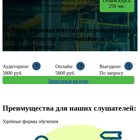
Объем курса:
Сварочные работы
Резчик
Резчик автоматической
256
час.
термической резки, оператор автоматической
лазерной резки
Резчик автоматической термической
резки, оператор автоматической
лазерной резки
?
?
?
Аудиторное:
Онлайн:
Выездное:
5800
руб.
5800
руб.
По запросу
Записаться на курс
Преимущества для наших слушателей:
Удобные формы обучения