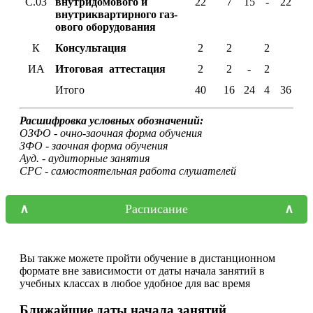
С.03
внутридомового и
22
7
15
-
22
внутриквартирного газ-
ового оборудования
К
Консультация
2
2
2
ИА
Итоговая аттестация
2
2
-
2
Итого
40
16
24
4
36
Расшифровка условных обозначений:
ОЗФО - очно-заочная форма обучения
ЗФО - заочная форма обучения
Ауд. - аудиторные занятия
СРС - самостоятельная работа слушателей
Расписание
Вы также можете пройти обучение в дистанционном
формате вне зависимости от даты начала занятий в
учебных классах в любое удобное для вас время
Ближайшие даты начала занятий