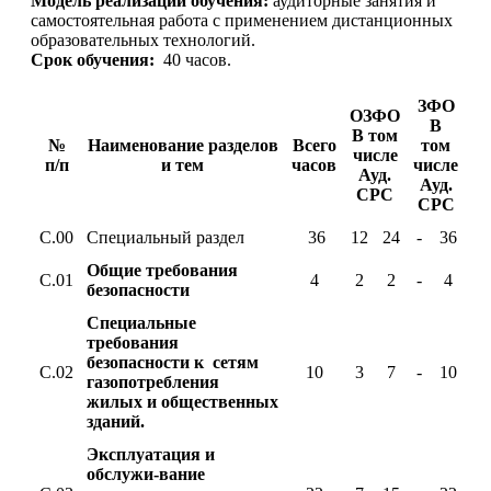
Модель реализации обучения:
аудиторные занятия и
самостоятельная работа с применением дистанционных
образовательных технологий.
Срок обучения:
40 часов.
ЗФО
ОЗФО
В
В том
№
Наименование разделов
Всего
том
числе
п/п
и тем
часов
числе
Ауд.
Ауд.
СРС
СРС
С.00
Специальный раздел
36
12
24
-
36
Общие требования
С.01
4
2
2
-
4
безопасности
Специальные
требования
безопасности к сетям
С.02
10
3
7
-
10
газопотребления
жилых и общественных
зданий.
Эксплуатация и
обслужи-вание