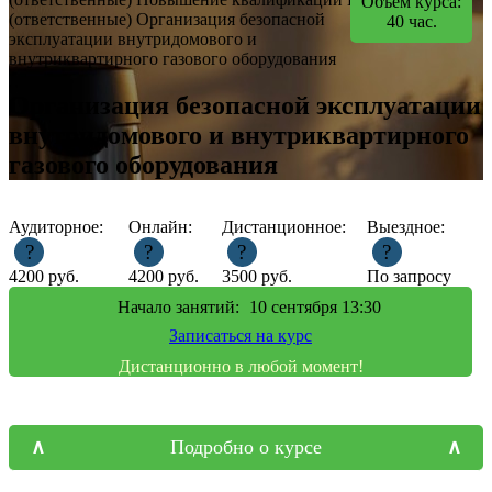
Объем курса:
(ответственные)
Организация безопасной
40
час.
эксплуатации внутридомового и
внутриквартирного газового оборудования
Организация безопасной эксплуатации
внутридомового и внутриквартирного
газового оборудования
Аудиторное:
Онлайн:
Дистанционное:
Выездное:
?
?
?
?
4200
руб.
4200
руб.
3500
руб.
По запросу
Начало занятий:
10
сентября 13:30
Записаться на курс
Дистанционно в любой момент!
Подробно о курсе