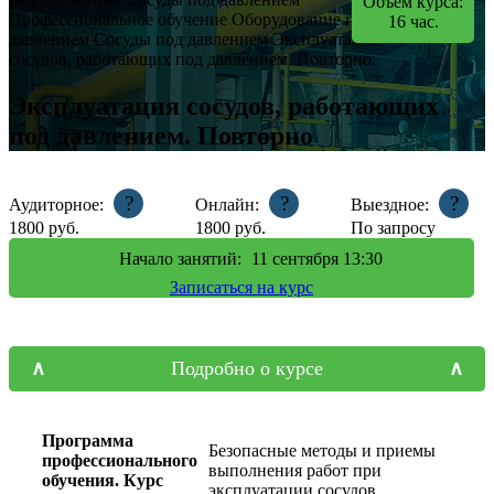
Объем курса:
Профессиональное обучение
Оборудование под
16
час.
давлением
Сосуды под давлением
Эксплуатация
сосудов, работающих под давлением. Повторно.
Эксплуатация сосудов, работающих
под давлением. Повторно
?
?
?
Аудиторное:
Онлайн:
Выездное:
1800
руб.
1800
руб.
По запросу
Начало занятий:
11
сентября 13:30
Записаться на курс
Подробно о курсе
Программа
Безопасные методы и приемы
профессионального
выполнения работ при
обучения. Курс
эксплуатации сосудов,