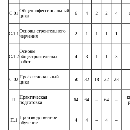
Общепрофессиональный
С.01
6
4
2
2
4
цикл
Основы строительного
С.1.1
2
1
1
1
1
черчения
Основы
С.1.2
общестроительных
4
3
1
1
3
работ
Профессиональный
С.02
50
32
18
22
28
цикл
Практическая
к
П
64
64
–
64
–
подготовка
Производственное
П.1
4
4
–
4
–
обучение