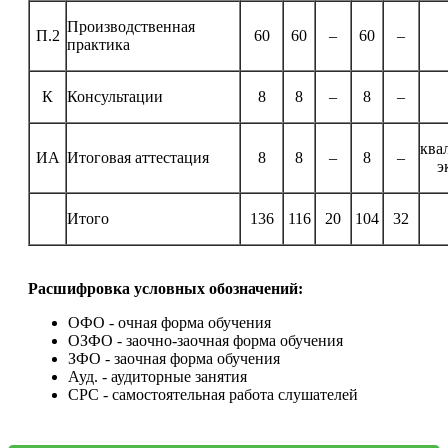
Производственная
П.2
60
60
–
60
–
практика
К
Консультации
8
8
–
8
–
ква
ИА
Итоговая аттестация
8
8
–
8
–
э
Итого
136
116
20
104
32
Расшифровка условных обозначений:
ОФО - очная форма обучения
ОЗФО - заочно-заочная форма обучения
ЗФО - заочная форма обучения
Ауд. - аудиторные занятия
СРС - самостоятельная работа слушателей