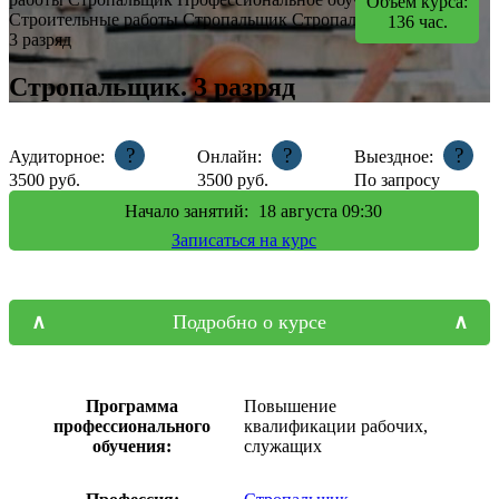
Объем курса:
Строительные работы
Стропальщик
Стропальщик.
136
час.
3 разряд
Стропальщик. 3 разряд
?
?
?
Аудиторное:
Онлайн:
Выездное:
3500
руб.
3500
руб.
По запросу
Начало занятий:
18
августа 09:30
Записаться на курс
Подробно о курсе
Программа
Повышение
профессионального
квалификации рабочих,
обучения:
служащих