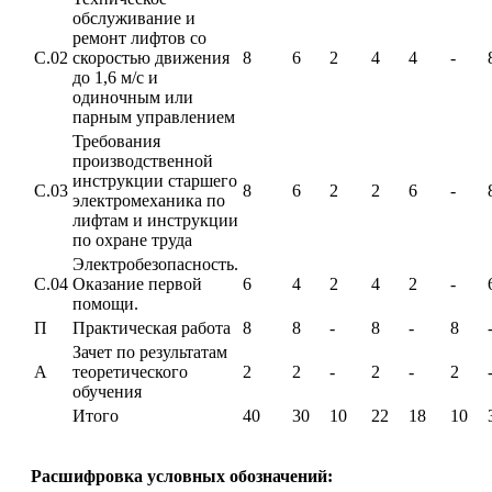
обслуживание и
ремонт лифтов со
С.02
скоростью движения
8
6
2
4
4
-
до 1,6 м/с и
одиночным или
парным управлением
Требования
производственной
инструкции старшего
С.03
8
6
2
2
6
-
электромеханика по
лифтам и инструкции
по охране труда
Электробезопасность.
С.04
Оказание первой
6
4
2
4
2
-
помощи.
П
Практическая работа
8
8
-
8
-
8
Зачет по результатам
А
теоретического
2
2
-
2
-
2
обучения
Итого
40
30
10
22
18
10
Расшифровка условных обозначений: