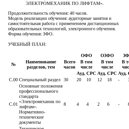
ЭЛЕКТРОМЕХАНИК ПО ЛИФТАМ».
Продолжительность обучения: 40 часов.
Модель реализации обучения: аудиторные занятия и
самостоятельная работа с применением дистанционных
образовательных технологий, электронного обучения.
Форма обучения: ЗФО.
УЧЕБНЫЙ ПЛАН:
ОФО
ОЗФО
З
Наименование
Всего
В том
В том
В 
№
разделов, тем
часов
числе
числе
чи
Ауд.
СРС
Ауд.
СРС
Ауд.
С.00
Специальный раздел
30
20
10
12
18
-
Основные положения
профессионального
стандарта
«Электромеханик по
С.01
8
4
4
2
6
-
лифтам».
Нормативно-
технические
документы
Техническое