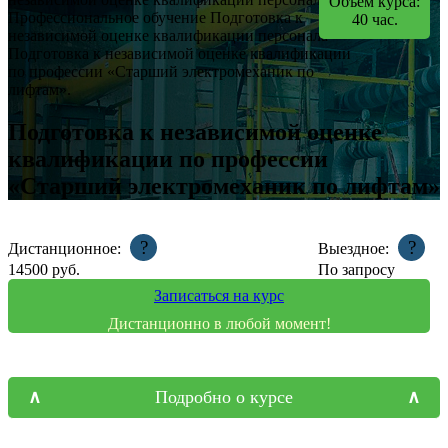
Объем курса:
Профессиональное обучение
Подготовка к
40
час.
независимой оценке квалификации персонала
Подготовка к независимой оценке квалификации
по профессии «Старший электромеханик по
лифтам».
Подготовка к независимой оценке
квалификации по профессии
«Старший электромеханик по лифтам»
?
?
Дистанционное:
Выездное:
14500
руб.
По запросу
Записаться на курс
Дистанционно в любой момент!
Подробно о курсе