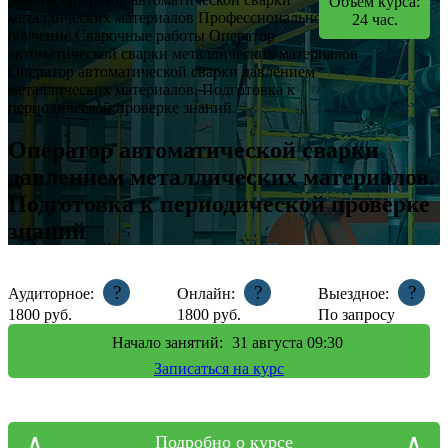
Объем курса:
металлических материалов
Профессиональное
24
час.
обучение
Сварочные работы
Оператор
автоматической сварки металлических материалов
Оператор автоматической сварки давлением
металлических материалов. Подготовка к
периодической проверке знаний.
Оператор автоматической сварки
давлением металлических материалов.
Подготовка к периодической проверке
знаний
?
?
?
Аудиторное:
Онлайн:
Выездное:
1800
руб.
1800
руб.
По запросу
Начало занятий:
31
августа 09:30
Записаться на курс
Подробно о курсе