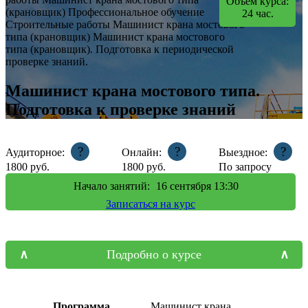
Объем курса:
(крановщик)
Профессиональное обучение
24
час.
Строительные работы
Машинист крана мостового
типа (крановщик)
Машинист крана мостового
типа (крановщик). Подготовка к периодической
проверке знаний.
Машинист крана мостового типа.
Подготовка к проверке знаний
?
?
?
Аудиторное:
Онлайн:
Выездное:
1800
руб.
1800
руб.
По запросу
Начало занятий:
16
сентября 13:30
Записаться на курс
Подробно о курсе
Программа
Машинист крана