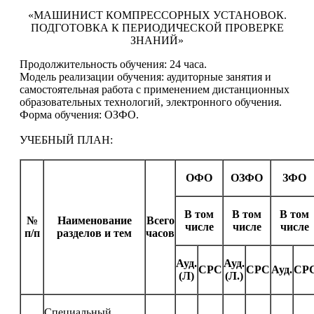
«МАШИНИСТ КОМПРЕССОРНЫХ УСТАНОВОК.
ПОДГОТОВКА К ПЕРИОДИЧЕСКОЙ ПРОВЕРКЕ
ЗНАНИЙ»
Продолжительность обучения: 24 часа.
Модель реализации обучения: аудиторные занятия и
самостоятельная работа с применением дистанционных
образовательных технологий, электронного обучения.
Форма обучения: ОЗФО.
УЧЕБНЫЙ ПЛАН:
ОФО
ОЗФО
ЗФО
В том
В том
В том
№
Наименование
Всего
числе
числе
числе
п/п
разделов и тем
часов
Ауд.
Ауд.
СРС
СРС
Ауд.
СР
(Л)
(Л.)
Специальный