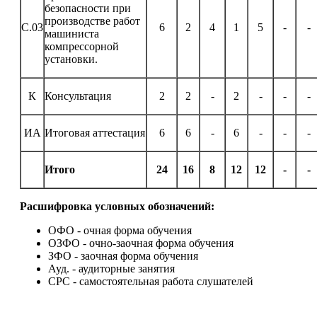
безопасности при
производстве работ
С.03
6
2
4
1
5
-
-
машиниста
компрессорной
установки.
К
Консультация
2
2
-
2
-
-
-
ИА
Итоговая аттестация
6
6
-
6
-
-
-
Итого
24
16
8
12
12
-
-
Расшифровка условных обозначений:
ОФО - очная форма обучения
ОЗФО - очно-заочная форма обучения
ЗФО - заочная форма обучения
Ауд. - аудиторные занятия
СРС - самостоятельная работа слушателей