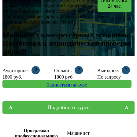
Объем курса:
Профессиональное обучение
Строительные
24
час.
работы
Машинист компрессорных установок
Машинист компрессорных установок. Подготовка
к периодической проверке знаний.
Машинист компрессорных установок.
Подготовка к периодической проверке
знаний
?
?
?
Аудиторное:
Онлайн:
Выездное:
1800
руб.
1800
руб.
По запросу
Записаться на курс
Подробно о курсе
Программа
Машинист
профессионального