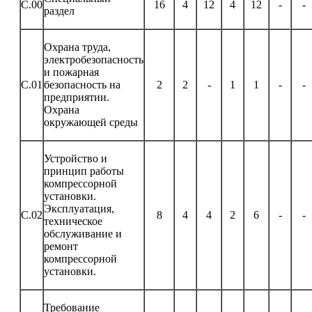
С.00
16
4
12
4
12
-
-
раздел
Охрана труда,
электробезопасность
и пожарная
С.01
безопасность на
2
2
-
1
1
-
-
предприятии.
Охрана
окружающей среды
Устройство и
принцип работы
компрессорной
установки.
Эксплуатация,
С.02
8
4
4
2
6
-
-
техническое
обслуживание и
ремонт
компрессорной
установки.
Требование